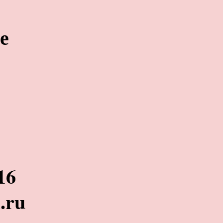
е
16
.ru