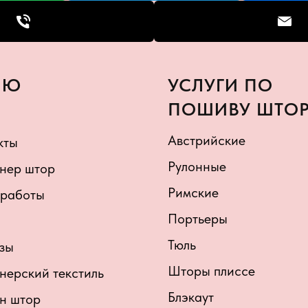
НЮ
УСЛУГИ ПО
ПОШИВУ ШТО
Австрийские
кты
Рулонные
нер штор
Римские
работы
Портьеры
Тюль
зы
Шторы плиссе
нерский текстиль
Блэкаут
н штор